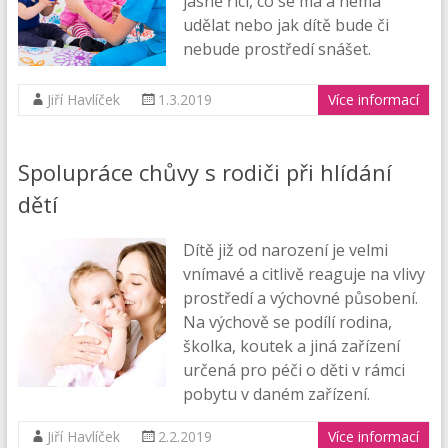
jasně říci, co se má a nemá
udělat nebo jak dítě bude či
nebude prostředí snášet.
Jiří Havlíček
1.3.2019
Více informací
Spolupráce chůvy s rodiči při hlídání
dětí
Dítě již od narození je velmi
vnímavé a citlivě reaguje na vlivy
prostředí a výchovné působení.
Na výchově se podílí rodina,
školka, koutek a jiná zařízení
určená pro péči o děti v rámci
pobytu v daném zařízení.
Jiří Havlíček
2.2.2019
Více informací