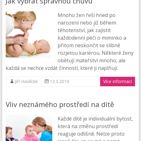
Jak vybrat správnou chůvu
Mnoho žen řeší hned po
narození nebo již během
těhotenství, jak zajistit
každodenní péči o miminko a
přitom neskončit se slibně
rozjetou kariérou. Některé ženy
obětují mateřství mnoho, ale
každá se nechce vzdát činností, které ji naplňují.
Jiří Havlíček
13.3.2019
Více informací
Vliv neznámého prostředí na dítě
Každé dítě je individuální bytost,
která na změnu prostředí
reaguje odlišně. Nelze proto