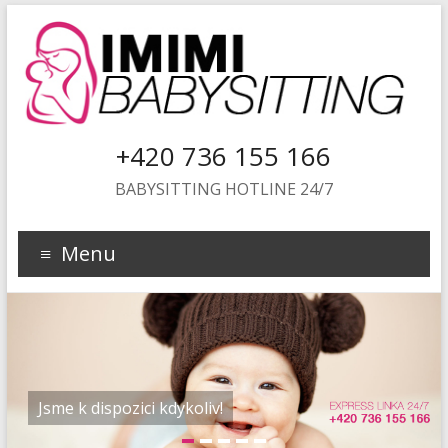
+420 736 155 166
BABYSITTING HOTLINE 24/7
Menu
Jsme k dispozici kdykoliv!
1
2
3
4
5