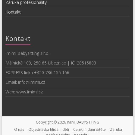
Záruka profesionality
Kontakt
Kontakt
Imimi Babysitting s.r.o.
Mělnická 109, 250 65 Líbeznice | IČ: 28515803
EXPRESS linka +420 736 155 166
Email: info@imimi.cz
Web: www.imimi.cz
Copyright © 2026 IMIMI BABYSITTING
O nás
Objednávka hlídání dětí
Ceník hlídání dítěte
Záruka